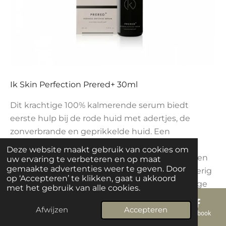
Ik Skin Perfection Prered+ 30ml
Dit krachtige 100% kalmerende serum biedt
eerste hulp bij de rode huid met adertjes, de
zonverbrande en geprikkelde huid. Een
huidhersteller die zorgt voor onmiddellijke
Deze website maakt gebruik van cookies om
verlichting. PRERED+ herstelt de huidbarrière en
uw ervaring te verbeteren en op maat
gemaakte advertenties weer te geven. Door
de pH-waarde waardoor de huid minder vlekkerig
op ‘Accepteren’ te klikken, gaat u akkoord
en rood is. Een SOS-treatment voor de gevoelige
met het gebruik van alle cookies.
en geïrriteerde huid.
Afwijzen
Accepteren
E-mailadres
Telefoonnummer
Kaart
Facebook