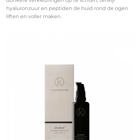
donkere verkleuringen op te lichten, terwijl
hyaluronzuur en peptiden de huid rond de ogen
liften en voller maken.