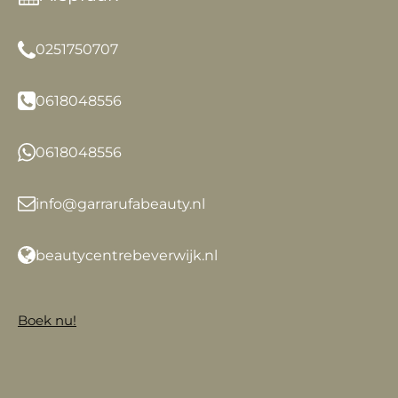
0251750707
0618048556
0618048556
info@garrarufabeauty.nl
beautycentrebeverwijk.nl
Boek nu!