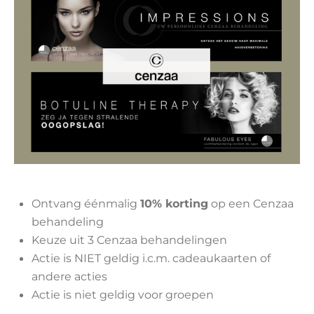
Ontvang éénmalig
10% korting
op een Cenzaa
behandeling
Keuze uit 3 Cenzaa behandelingen
Actie is NIET geldig i.c.m. cadeaukaarten of
andere acties
Actie is niet geldig voor groepen