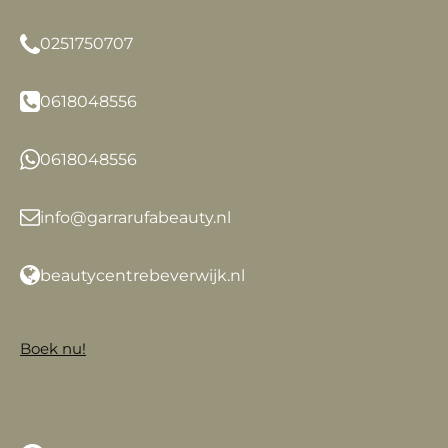
0251750707
0618048556
0618048556
info@garrarufabeauty.nl
beautycentrebeverwijk.nl
Boek nu!