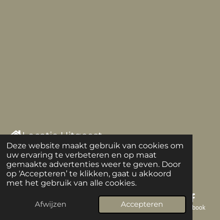
Locatie Uitgeest
Deze website maakt gebruik van cookies om
uw ervaring te verbeteren en op maat
Beauty Bar Uitgeest
gemaakte advertenties weer te geven. Door
op ‘Accepteren’ te klikken, gaat u akkoord
Hoorne 13
met het gebruik van alle cookies.
1911 BD Uitgeest
Afwijzen
Accepteren
E-mailadres
Telefoonnummer
Kaart
Facebook