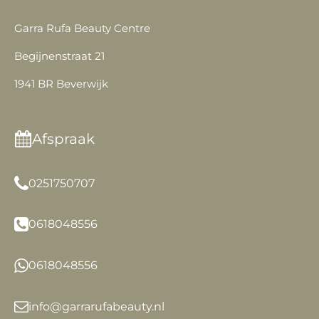
o
b
r
g
Garra Rufa Beauty Centre
o
e
e
r
k
s
a
Begijnenstraat 21
t
m
1941 BR Beverwijk
Afspraak
0251750707
0618048556
0618048556
info@garrarufabeauty.nl