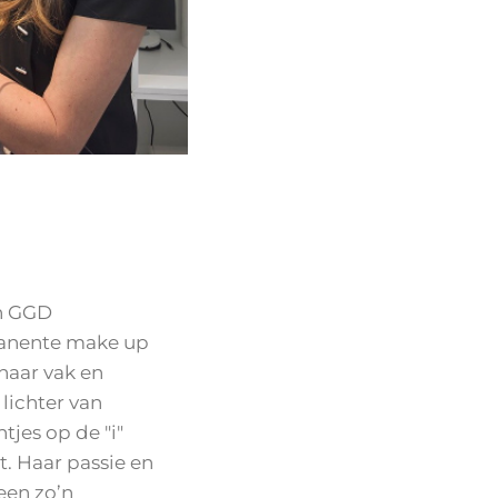
en GGD
manente make up
 haar vak en
 lichter van
tjes op de "i"
t. Haar passie en
een zo’n