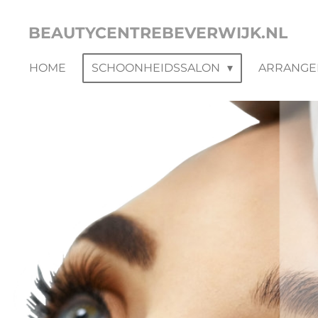
Ga
BEAUTYCENTREBEVERWIJK.NL
direct
naar
HOME
SCHOONHEIDSSALON
ARRANGE
de
hoofdinhoud